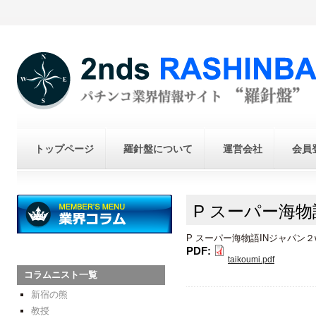
トップページ
羅針盤について
運営会社
会員
P スーパー海物
P スーパー海物語INジャパン２
PDF:
taikoumi.pdf
コラムニスト一覧
新宿の熊
教授