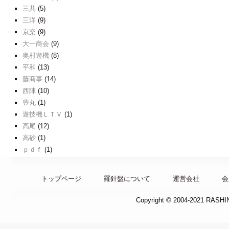
三共
(5)
三洋
(9)
京楽
(9)
大一商会
(9)
奥村遊機
(8)
平和
(13)
藤商事
(14)
西陣
(10)
豊丸
(1)
遊技機ＬＴＶ
(1)
高尾
(12)
高砂
(1)
ｐｄｆ
(1)
トップページ
羅針盤について
運営会社
会
Copyright © 2004-2021 RASH