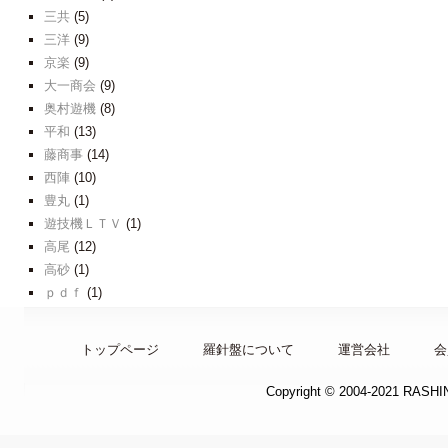
三共
(5)
三洋
(9)
京楽
(9)
大一商会
(9)
奥村遊機
(8)
平和
(13)
藤商事
(14)
西陣
(10)
豊丸
(1)
遊技機ＬＴＶ
(1)
高尾
(12)
高砂
(1)
ｐｄｆ
(1)
トップページ
羅針盤について
運営会社
会
Copyright © 2004-2021 RASH