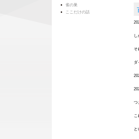
雀の巣
ここだけの話
2
し
そ
ダ
2
2
つ
こ
と