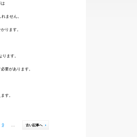
率は
しれません。
分かります。
なります。
す必要があります。
。
えます。
9
…
古い記事へ