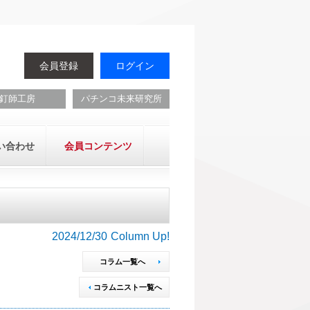
会員登録
ログイン
釘師工房
パチンコ未来研究所
い合わせ
会員コンテンツ
2024/12/30
Column Up!
コラム一覧へ
コラムニスト一覧へ