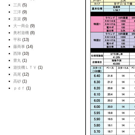
三共
(5)
三洋
(9)
京楽
(9)
大一商会
(9)
奥村遊機
(8)
平和
(13)
藤商事
(14)
西陣
(10)
豊丸
(1)
遊技機ＬＴＶ
(1)
高尾
(12)
高砂
(1)
ｐｄｆ
(1)