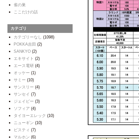
雀の巣
ここだけの話
カテゴリ
カテゴリーなし
(1098)
POKKA吉田
(2)
SANKYO
(2)
エキサイト
(2)
エース電研
(4)
オッケー
(1)
サミー
(10)
サンスリー
(4)
サンセイ
(7)
ジェイビー
(3)
ソフィア
(4)
タイヨーエレック
(10)
ニューギン
(10)
ビスティ
(7)
マルホン
(6)