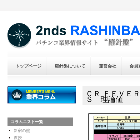
トップページ
羅針盤について
運営会社
会員
ＣＲ ＦＥＶＥＲ
Ｓ 理論値
コラムニスト一覧
新宿の熊
教授