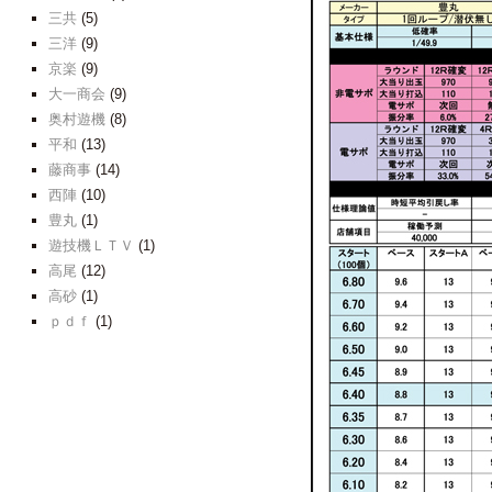
三共
(5)
三洋
(9)
京楽
(9)
大一商会
(9)
奥村遊機
(8)
平和
(13)
藤商事
(14)
西陣
(10)
豊丸
(1)
遊技機ＬＴＶ
(1)
高尾
(12)
高砂
(1)
ｐｄｆ
(1)