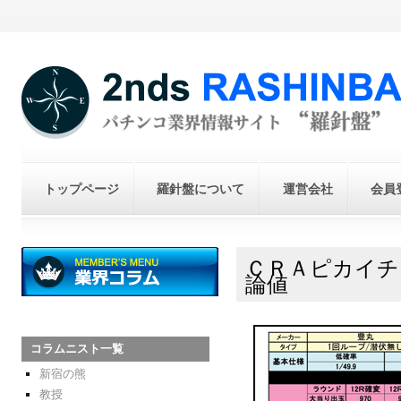
トップページ
羅針盤について
運営会社
会員
ＣＲＡピカイチ
論値
コラムニスト一覧
新宿の熊
教授