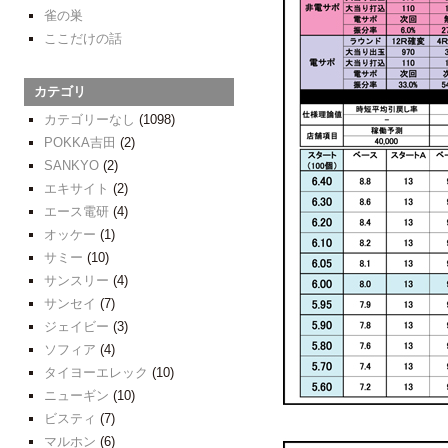
雀の巣
ここだけの話
カテゴリ
カテゴリーなし
(1098)
POKKA吉田
(2)
SANKYO
(2)
エキサイト
(2)
エース電研
(4)
オッケー
(1)
サミー
(10)
サンスリー
(4)
サンセイ
(7)
ジェイビー
(3)
ソフィア
(4)
タイヨーエレック
(10)
ニューギン
(10)
ビスティ
(7)
マルホン
(6)