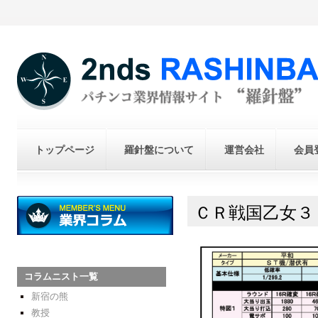
トップページ
羅針盤について
運営会社
会員
ＣＲ戦国乙女３
コラムニスト一覧
新宿の熊
教授