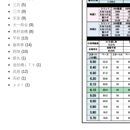
三共
(5)
三洋
(9)
京楽
(9)
大一商会
(9)
奥村遊機
(8)
平和
(13)
藤商事
(14)
西陣
(10)
豊丸
(1)
遊技機ＬＴＶ
(1)
高尾
(12)
高砂
(1)
ｐｄｆ
(1)