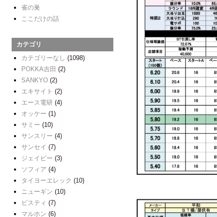
雀の巣
ここだけの話
カテゴリ
カテゴリーなし
(1098)
POKKA吉田
(2)
SANKYO
(2)
エキサイト
(2)
エース電研
(4)
オッケー
(1)
サミー
(10)
サンスリー
(4)
サンセイ
(7)
ジェイビー
(3)
ソフィア
(4)
タイヨーエレック
(10)
ニューギン
(10)
ビスティ
(7)
マルホン
(6)