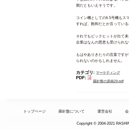
期だともいえそうです。
コイン機としての6.5号機も
すれば、飽和だとか言っている
それでもビックヒットが出て来
企業はなんの恩恵も受けられな
もはやありきたりの言葉ですが
られないのかもしれません。
カテゴリ:
マーケティング
PDF:
羅針盤の原稿29.pdf
トップページ
羅針盤について
運営会社
会
Copyright © 2004-2021 RASH