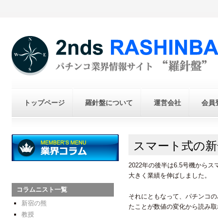
トップページ
羅針盤について
運営会社
会員
スマート式の新
2022年の後半は6.5号機か
大きく業績を伸ばしました。
コラムニスト一覧
それにともなって、パチンコの
新宿の熊
たことが数値の変化から読み取
教授