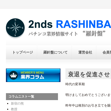
トップページ
羅針盤について
運営会社
会員
衰退を促進させ
時代の変革期
明けましておめでとうございま
コラムニスト一覧
新宿の熊
昨年中は格別のお引き立てを賜
教授