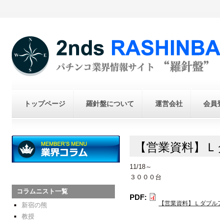
トップページ
羅針盤について
運営会社
会員
【営業資料】Ｌ
11/18～
３０００台
コラムニスト一覧
PDF:
【営業資料】Ｌダブルア
新宿の熊
教授