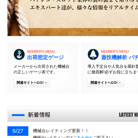
MEMBER'S MENU
MEMBER'S MENU
出荷想定ゲージ
遊技機解析 パ
メーカーから出荷された機械台
導入予定台や人気台を羅針
の正しいゲージ表です。
に徹底解!必ずお役に立ちま
関連サイトヘGO!
関連サイトヘGO!
6/27
機械台レイティング更新！！
機械台レイティングは
こちらから
ご覧下さい。