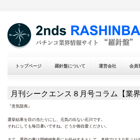
トップページ
羅針盤について
運営会社
会員
月刊シークエンス８月号コラム【業
『意気阻喪』
選挙結果を目の当たりにし、元気の出ない石川です。
それにしても毎日暑いですね。どうか御自愛ください。
さて、選挙の事は岡崎編集長にお任せするとして、本稿では３０年ぶり