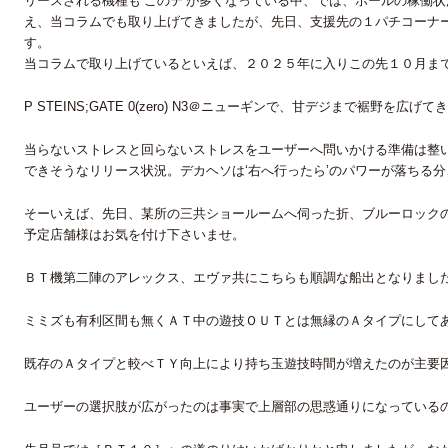
リースされる機種も‘このテ’が多くなっている中、では、ホールの稼働
え、当コラムでも取り上げてきましたが、先日、支援先の１パチコーナ
す。
当コラムで取り上げているといえば、２０２５年に入りこの先１０月まで
P STEINS;GATE 0(zero) N3＠ニューギンで、甘デジまで裾野を広げて
当らないストレスと回らないストレスをユーザーへ問いかける準備は整い
できそうなリリース状況。デカヘソは‘右へ行ったら’のパワーが落ちる
そーいえば、先日、某所の三共ショールームへ伺った折、ブルーロック
予定店舗様はお気を付け下さいませ。
ＢＴ機第二陣のアレックス、エヴァ共にこちらも順調な船出となりまし
ミミズも有利区間も無くＡＴ中の遊技ＯＵＴとは無縁のＡタイプにして
既存のＡタイプと較べＴＹ向上により持ち玉遊技時間が増えたのが主要
ユーザーの選択肢が広がったのは事実で上層部の思惑通りになっている