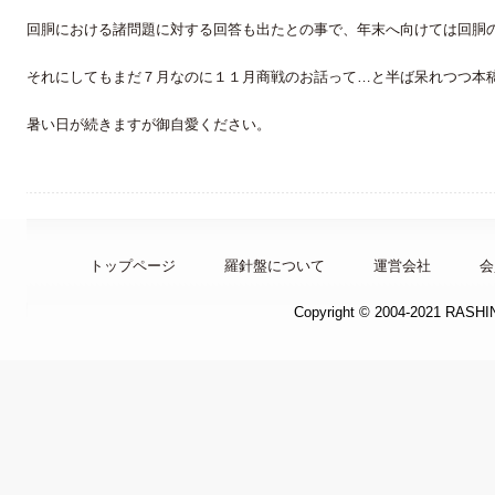
回胴における諸問題に対する回答も出たとの事で、年末へ向けては回胴
それにしてもまだ７月なのに１１月商戦のお話って…と半ば呆れつつ本
暑い日が続きますが御自愛ください。
トップページ
羅針盤について
運営会社
会
Copyright © 2004-2021 RASH