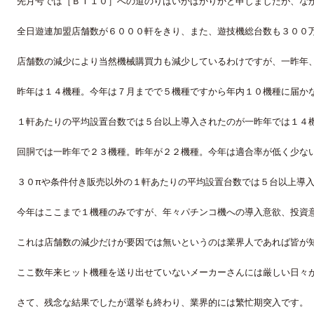
先月号では［ＢＴ１０］への道のりはいかばかりかと申しましたが、な
全日遊連加盟店舗数が６０００軒をきり、また、遊技機総台数も３００
店舗数の減少により当然機械購買力も減少しているわけですが、一昨年
昨年は１４機種。今年は７月までで５機種ですから年内１０機種に届か
１軒あたりの平均設置台数では５台以上導入されたのが一昨年では１４
回胴では一昨年で２３機種。昨年が２２機種。今年は適合率が低く少な
３０πや条件付き販売以外の１軒あたりの平均設置台数では５台以上導
今年はここまで１機種のみですが、年々パチンコ機への導入意欲、投資
これは店舗数の減少だけが要因では無いというのは業界人であれば皆が
ここ数年来ヒット機種を送り出せていないメーカーさんには厳しい日々
さて、残念な結果でしたが選挙も終わり、業界的には繁忙期突入です。