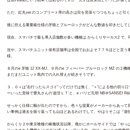
ただ、紅丸ver.のコンプリート率の高さは目を見張りつつもちょっと引
後に控える重量級仕様の牙狼とブルーロックがどんな数値を叩きだして
現在、スマパチで最も導入店舗数が多い機種は からくりサーカス2 で、P
況や、スマパチユニット保有店舗率は全国でおおよそ７７％ほどと言う
様。
８月のe 牙狼 12 XX-MJ、９月のe フィーバー ブルーロック M
まだまだユニット島内での入れ替えが続きそうです。
３．０＋は“右行ったらスゴイ”ってだけでは無く、“＋”による他の切
ーいった意味で豊丸さんの‘超甘ＬＴ’と、e パリピ孔明 NB＠SANSEI
せっかく仕様に幅が出たのですから、色々な提案がメーカーからあって良
い事例は過去を振り返っても山ほどあるわけでして、やはりそこは『遊
からくり２や東京喰種の稼働状況以降、俄かにホールサイドでは「やっ