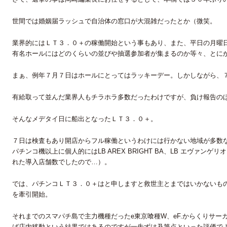
世間では婚姻届ラッシュで自治体の窓口が大混雑だったとか（微笑。
業界的にはＬＴ３．０＋の稼働開始という事もあり、また、平日の月曜
有名ホールにはどのくらいの並びや抽選参加者が集まるのか等々、とに
まぁ、例年７月７日はホールにとってはラッキーデー。しかしながら、
有給取って並んだ業界人もチラホラ多数だったわけですが、負け報告の
そんなメデタイ日に船出となったＬＴ３．０＋。
７日は検査もあり開店からフル稼働というわけには行かない地域が多数
パチンコ機以上に個人的にはLB AREX BRIGHT BA、LB エヴァン
れた導入店舗数でしたので…）。
では、パチンコＬＴ３．０＋はと申しますと救世主とまではいかないもののe
を牽引開始。
それまでのスマパチ島で主力機種だったe東京喰種W、eF.からくりサーカス2
ば店内移動という結果ではあるのですが一先ずは及第点といった評価で