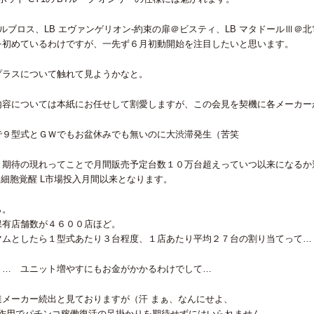
ーサルブロス、LB エヴァンゲリオン-約束の扉＠ビスティ、LB マタドールⅢ＠北電子
を初めているわけですが、一先ず６月初動開始を注目したいと思います。
プラスについて触れて見ようかなと。
内容については本紙にお任せして割愛しますが、この会見を契機に各メーカー
で９型式とＧＷでもお盆休みでも無いのに大渋滞発生（苦笑
と期待の現れってことで月間販売予定台数１０万台超えっていつ以来になるか
オン 細胞覚醒 L市場投入月間以来となります。
ら。
保有店舗数が４６００店ほど。
マムとしたら１型式あたり３台程度、１店あたり平均２７台の割り当てって
く… ユニット増やすにもお金がかかるわけでして…
メーカー続出と見ておりますが（汗 まぁ、なんにせよ、
との相互作用でパチンコ稼働復活の足掛かりを期待せずにはいられません。