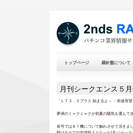
トップページ
羅針盤について
月刊シークエンス５月
「ＬＴ３．０プラス 始まるよ～ －前途有望
夢洲のミャクミャクが初夏の陽気を運んで
前号ではＢＴ機について触れさせて頂きま
駆け込みでの市場投入となったLB ジャックポ