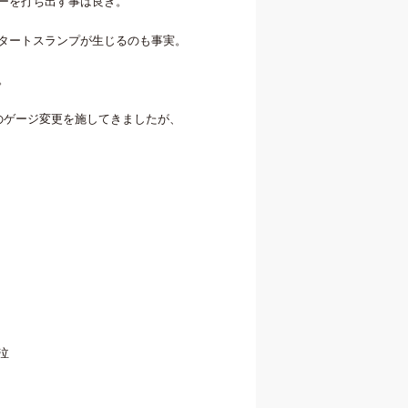
ーを打ち出す事は良き。
タートスランプが生じるのも事実。
。
々のゲージ変更を施してきましたが、
泣