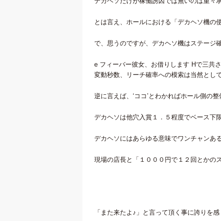
デカヘソだけが稼働誘因では無いのは重々
とは言え、ホールにおける「デカヘソ機の
で、思うのですが、デカヘソ機はステージ
e フィーバー彼女、お借りします Hで三共
変動秒数、リーチ確率への模索は当然とし
逆に言えば、‘ココ’とわかればホール側の
デカヘソは他穴入賞１．５程度でベース下
デカヘソにはあらゆる意味でワンチャンあ
現場の店長と「１０００円で１２回とかの
『遊びのチカラで
との乖離を感
「また来たよ♪」と言って頂く事に誇りを感