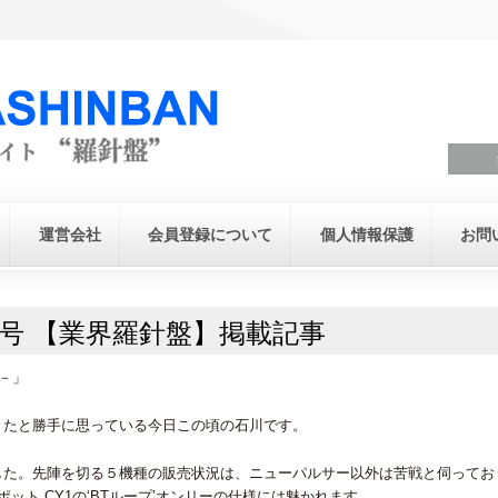
運営会社
会員登録について
個人情報保護
お問
号 【業界羅針盤】掲載記事
－」
きたと勝手に思っている今日この頃の石川です。
した。先陣を切る５機種の販売状況は、ニューパルサー以外は苦戦と伺ってお
ット CY1の‘BTループ’オンリーの仕様には魅かれます。