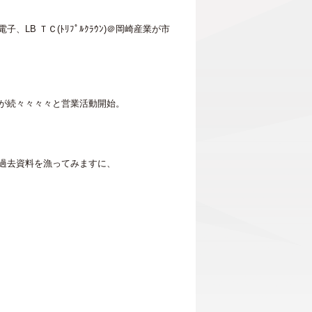
、LB ＴＣ(ﾄﾘﾌﾟﾙｸﾗｳﾝ)＠岡崎産業が市
が続々々々々と営業活動開始。
過去資料を漁ってみますに、
…