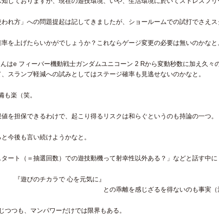
承知しておりますが、現在の遊技環境、いや、生活環境に於いてストレスフリ
使われ方」への問題提起は記してきましたが、ショールームでの試打でさえス
確率を上げたらいかがでしょうか？これならゲージ変更の必要は無いのかなと
さんはe フィーバー機動戦士ガンダムユニコーン 2 Rから変動秒数に加え久
て、スランプ軽減への試みとしてはステージ確率も見逃せないのかなと。
整備も楽（笑。
限値を担保できるわけで、起こり得るリスクは和らぐというのも持論の一つ。
ると今後も言い続けようかなと。
スタート（＝抽選回数）での遊技動機って射幸性以外ある？」などと話す中に
 心を元気に』
じざるを得ないのも事実（
じつつも、マンパワーだけでは限界もある。