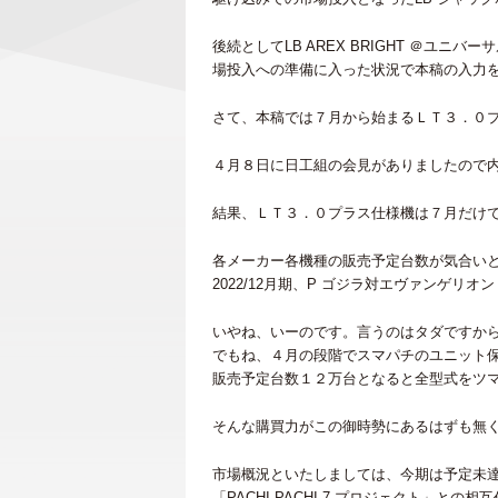
後続としてLB AREX BRIGHT ＠ユニバ
場投入への準備に入った状況で本稿の入力
さて、本稿では７月から始まるＬＴ３．０
４月８日に日工組の会見がありましたので
結果、ＬＴ３．０プラス仕様機は７月だけ
各メーカー各機種の販売予定台数が気合い
2022/12月期、P ゴジラ対エヴァンゲリ
いやね、いーのです。言うのはタダですか
でもね、４月の段階でスマパチのユニット
販売予定台数１２万台となると全型式をツ
そんな購買力がこの御時勢にあるはずも無
市場概況といたしましては、今期は予定未達
「PACHI-PACHI-7 プロジェクト」