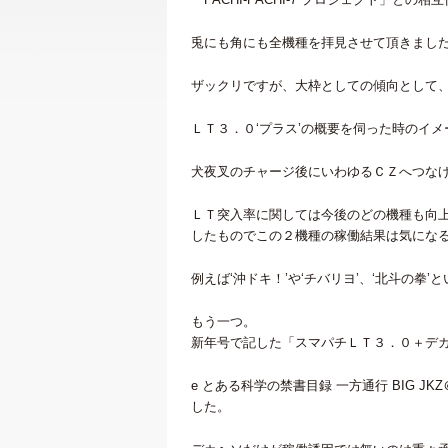
兎にも角にも全機種を拝見させて頂きまし
ザックリですが、大枠としての傾向として
ＬＴ３．０‘プラス’の概要を伺った時のイ
犬夜叉のチャージ後にいわゆるＣＺへつな
ＬＴ突入率に関しては今後のどの機種も向上
したものでこの２機種の稼働結果は気にな
例えば‘沖ドキ！’や‘チバリヨ’、‘北斗の
もう一つ。
新年号で記した「スマパチＬＴ３．０＋デ
e とある科学の禁書目録 一方通行 BIG J
した。