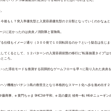
た。
、今後もＬＴ突入率優先型と入賞容易優先型の２分類となっていくのかなぁと
メージに近かったのは炎炎ノ消防隊と冒険島。
げる仕様もイメージ通り（３００発で１０回転回るのか？という疑念は生じま
してくるとして、１２パターンの入賞容易状態の移行に“転落抽選タイプ”は
るところ。
拳’といった滞在モードを推測する回胴的なゲームフローを早々に取り入れた炎
カヘソ機種がパチンコ島の救世主となり本格的なスマート化へ歩を進め出す２
KZ＠藤商事、e 黄門ちゃま 9HC3＠平和、e 花の慶次 傾奇一転 H6＠ニュ