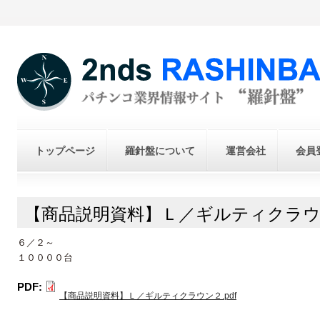
トップページ
羅針盤について
運営会社
会員
【商品説明資料】Ｌ／ギルティクラ
６／２～
１００００台
PDF:
【商品説明資料】Ｌ／ギルティクラウン２.pdf