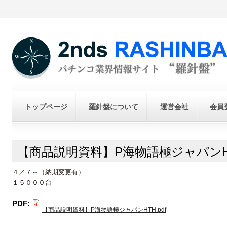
トップページ
羅針盤について
運営会社
会員
【商品説明資料】P海物語極ジャパンH
４／７～（納期変更有）
１５０００台
PDF:
【商品説明資料】P海物語極ジャパンHTH.pdf