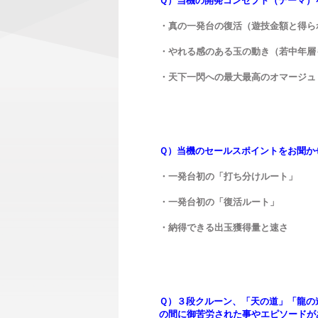
Ｑ）当機の開発コンセプト（テーマ）
・真の一発台の復活（遊技金額と得ら
・やれる感のある玉の動き（若中年層
・天下一閃への最大最高のオマージュ
Ｑ）当機のセールスポイントをお聞か
・一発台初の「打ち分けルート」
・一発台初の「復活ルート」
・納得できる出玉獲得量と速さ
Ｑ）３段クルーン、「天の道」「龍の
の間に御苦労された事やエピソードが