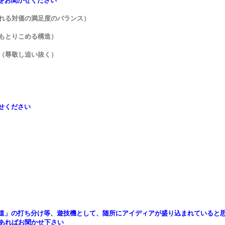
をお聞かせください
れる対価の満足度のバランス）
もとりこめる構造）
（尊敬し追い抜く）
せください
道」の打ち分け等、遊技機として、随所にアイディアが盛り込まれていると
あればお聞かせ下さい