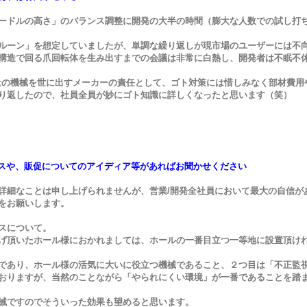
ードルの高さ」のバランス調整に開発の大半の時間（膨大な人数での試し打
ルーン」を想定していましたが、単調な繰り返しが現市場のユーザーには不
構造で回る爪回転体を生み出すまでの会議は非常に白熱し、開発者は不眠不
量の機械を世に出すメーカーの責任として、ゴト対策には惜しみなく部材費用
り返したので、社員全員が妙にゴト知識に詳しくなったと思います（笑）
スや、販促についてのアイディア等があればお聞かせください
詳細なことは申し上げられませんが、営業/開発全社員において最大の自信が
をお願いします。
スについて。
げ頂いたホール様におかれましては、ホールの一番目立つ一等地に設置頂けれ
であり、ホール様の活気に大いに役立つ機械であること、２つ目は「不正監
おりますが、当然のことながら「やられにくい環境」が一番であることを踏
械ですのでそういった効果も望めると思います。